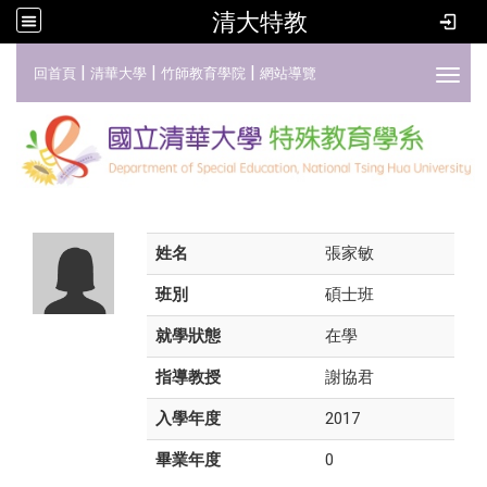
清大特教
:::
|
|
|
回首頁
清華大學
竹師教育學院
網站導覽
Toggl
姓名
張家敏
班別
碩士班
就學狀態
在學
指導教授
謝協君
入學年度
2017
畢業年度
0