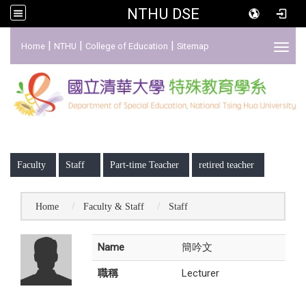
NTHU DSE
:::
|
|
|
Home
NTHU
College of Education
Sitemap
Toggl
:::
Faculty
Staff
Part-time Teacher
retired teacher
Home
Faculty & Staff
Staff
Name
簡吟文
職稱
Lecturer