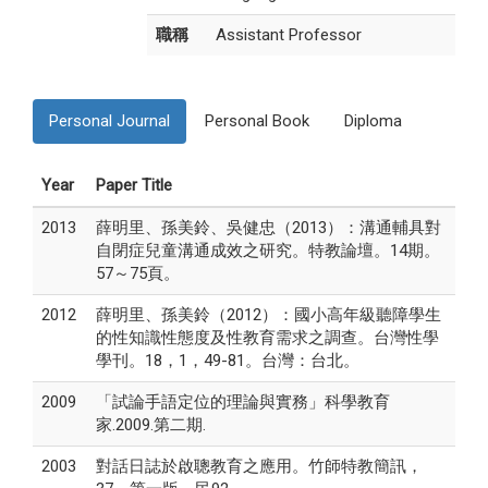
職稱
Assistant Professor
Personal Journal
Personal Book
Diploma
Year
Paper Title
2013
薛明里、孫美鈴、吳健忠（2013）：溝通輔具對
自閉症兒童溝通成效之研究。特教論壇。14期。
57～75頁。
2012
薛明里、孫美鈴（2012）：國小高年級聽障學生
的性知識性態度及性教育需求之調查。台灣性學
學刊。18，1，49-81。台灣：台北。
2009
「試論手語定位的理論與實務」科學教育
家.2009.第二期.
2003
對話日誌於啟聰教育之應用。竹師特教簡訊，