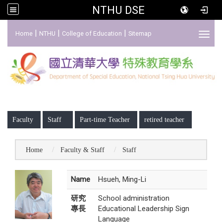
NTHU DSE
:::
|
|
|
Home
NTHU
College of Education
Sitemap
Toggl
:::
Faculty
Staff
Part-time Teacher
retired teacher
Home
Faculty & Staff
Staff
Name
Hsueh, Ming-Li
研究
School administration
專長
Educational Leadership Sign
Language