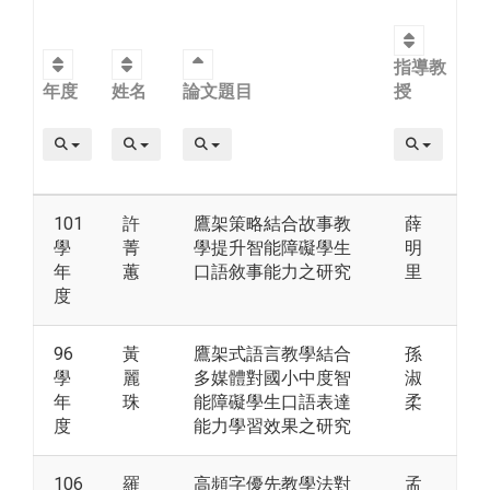
指導教
年度
姓名
論文題目
授
101
許
鷹架策略結合故事教
薛
學
菁
學提升智能障礙學生
明
年
蕙
口語敘事能力之研究
里
度
96
黃
鷹架式語言教學結合
孫
學
麗
多媒體對國小中度智
淑
年
珠
能障礙學生口語表達
柔
度
能力學習效果之研究
106
羅
高頻字優先教學法對
孟