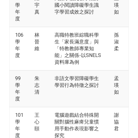
學
宇
國小閱讀障礙學生識
瑛
年
真
字學習成效之探討
如
度
106
林
高職特教班綜職科學
孫
學
晉
生「家長滿意度」與
淑
年
維
「特教教師專業知
柔
度
能」之關係-以SNELS
資料庫為例
99
朱
非語文學習障礙學生
孟
學
志
學習行為特徵之探討
瑛
年
清
如
度
101
王
電腦遊戲結合特殊開
謝
學
心
關對腦性麻痺兒童慣
協
年
頤
用手動作表現影響之
君
度
探究