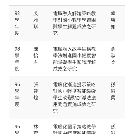
92
吳
電腦融入解題策略教
孟
學
雅
學對國小數學學習困
瑛
年
琪
難學生解題成效之研
如
度
究
98
陳
電腦融入故事結構教
孫
學
怡
學法增進國小輕度智
淑
年
君
能障礙學生閱讀理解
柔
度
成效之研究
96
張
電腦化漸進提示策略
孫
學
建
對國小輕度智能障礙
淑
年
煌
學生改變類加減法應
柔
度
用問題實施成效之研
究
96
林
電腦化圖示策略教學
孫
學
育
對國中輕度智能障礙
淑