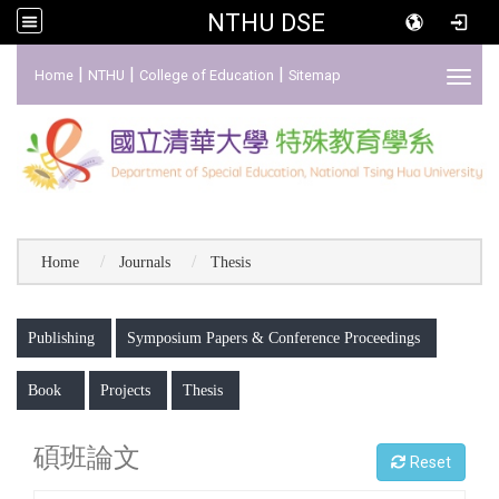
NTHU DSE
:::
|
|
|
Home
NTHU
College of Education
Sitemap
Toggl
Home
Journals
Thesis
:::
Publishing
Symposium Papers & Conference Proceedings
Book
Projects
Thesis
碩班論文
Reset