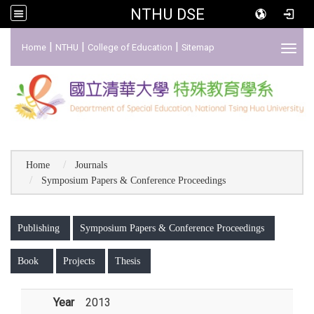
NTHU DSE
:::
|
|
|
Home
NTHU
College of Education
Sitemap
Toggl
Home
Journals
Symposium Papers & Conference Proceedings
:::
Publishing
Symposium Papers & Conference Proceedings
Book
Projects
Thesis
Year
2013