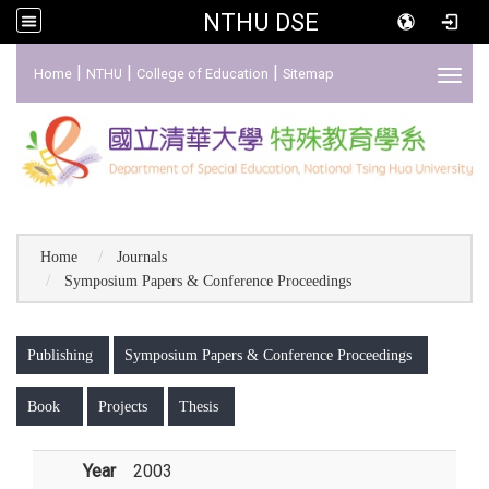
NTHU DSE
:::
|
|
|
Home
NTHU
College of Education
Sitemap
Toggl
Home
Journals
Symposium Papers & Conference Proceedings
:::
Publishing
Symposium Papers & Conference Proceedings
Book
Projects
Thesis
Year
2003