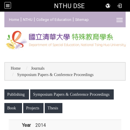
NTHU DSE
:::
|
|
|
Home
NTHU
College of Education
Sitemap
Toggl
Home
Journals
Symposium Papers & Conference Proceedings
:::
Publishing
Symposium Papers & Conference Proceedings
Book
Projects
Thesis
Year
2014