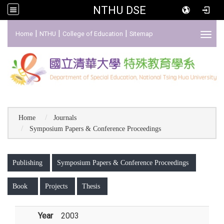
NTHU DSE
:::
|
|
|
Home
NTHU
College of Education
Sitemap
Toggl
Home
Journals
Symposium Papers & Conference Proceedings
:::
Publishing
Symposium Papers & Conference Proceedings
Book
Projects
Thesis
Year
2003