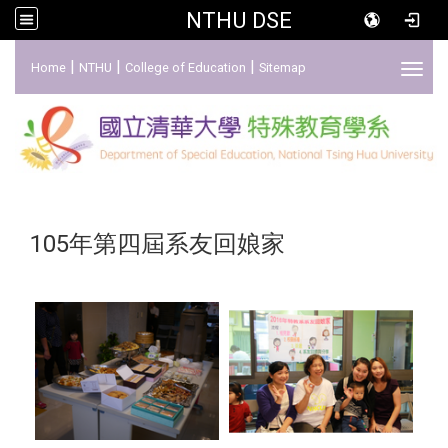
NTHU DSE
:::
|
|
|
Home
NTHU
College of Education
Sitemap
Toggl
105年第四屆系友回娘家