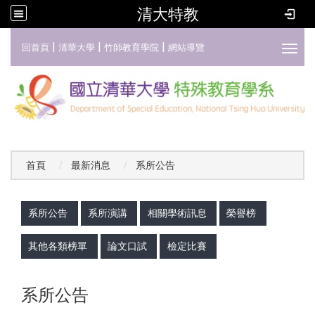
清大特教
:::
|
|
|
回首頁
清華大學
竹師教育學院
網站導覽
Toggl
首頁
最新消息
系所公告
:::
系所公告
系所演講
相關學術訊息
榮譽榜
其他各類榜單
論文口試
檢定比賽
系所公告