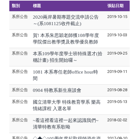
類別
標題
張貼日期
系所公告
2019-10-15
2020兩岸暑期專題交流申請公告
～(系1081125收件截止)
系所公告
2019-10-03
賀! 本系朱思穎老師獲108學年度
學院傑出教學獎及教學優良教師
系所公告
2019-09-25
本系109學年度學士班特殊選才(拾
穗計畫) 招生開始囉～
系所公告
2019-09-11
1081 本系專任老師office hour時
間
系所公告
2019-08-28
0904 特教系新生座談會
系所公告
2019-05-13
國立清華大學 特殊教育學系 樂高
情緒課程 入選名單
系所公告
2018-02-02
~看這裡看這裡一起來認識我們~
清華特教有系歌呦
系所公告
2017-08-10
◇◆◇105學年度起取得師資生資